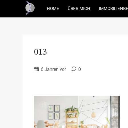
HOME
ÜBER MICH
IMMOBILIENB
013
6 Jahren vor
0